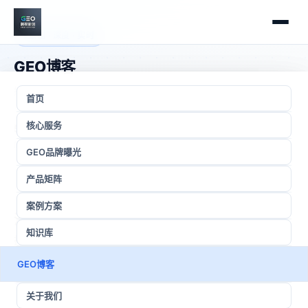
原创 · 深度 · 实时
GEO博客
探索
生成式引擎优化
的前沿洞察，AI搜索时代的获客方法论与实战经验
首页
1
2
核心服务
55
6
27
原创文章
主题分类
细分标签
3
GEO品牌曝光
下一页 →
产品矩阵
📌 最新原创精选
案例方案
深度GEO实战内容
知识库
持续输出原创高质量语义内容，助力企业AI搜索获客
分类筛选
GEO博客
全部文章
GEO博客
知识库干货
技术解读
55
20
10
关于我们