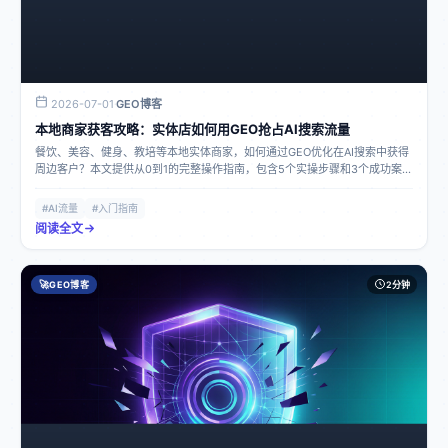
2026-07-01
GEO博客
·
本地商家获客攻略：实体店如何用GEO抢占AI搜索流量
餐饮、美容、健身、教培等本地实体商家，如何通过GEO优化在AI搜索中获得
周边客户？本文提供从0到1的完整操作指南，包含5个实操步骤和3个成功案
例。
#AI流量
#入门指南
阅读全文
🚀
GEO博客
2分钟