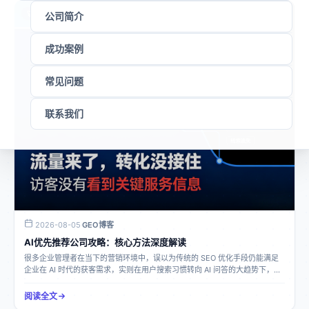
🚀
GEO博客
46分钟
公司简介
成功案例
常见问题
联系我们
2026-08-05
GEO博客
·
AI优先推荐公司攻略：核心方法深度解读
很多企业管理者在当下的营销环境中，误以为传统的 SEO 优化手段仍能满足
企业在 AI 时代的获客需求，实则在用户搜索习惯转向 AI 问答的大趋势下，这
种认知已经严重滞后。接下来，我们就深入了解如何让企业在 AI 大模型中优
先被推荐。GEO 生成式引擎优化的定义GEO（生成式引擎优化）是适配 AI 大
阅读全文
模型时代的全新品牌流量运营体系，与传统网页 SEO 优化有着本质区别。传