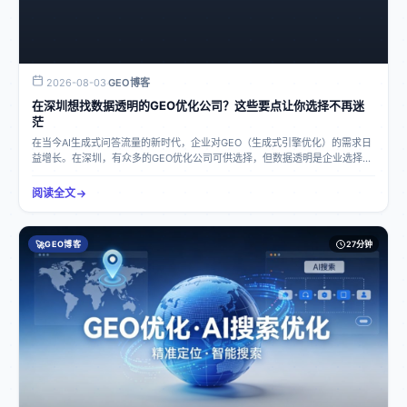
资产，广告一停流量立刻中断，且很难单独针对每一款大模型逐一运营。按月
付费GEO服务商可以帮助企业沉淀AI数字品牌资产，提供一站式全域解决方
案，实现国内+海外AI流量统一布局。落地应用的正确方式与常见误区正确方
式企业应与按月付费GEO服务商密切合作，共同完成品牌诊断，明确企业在AI
生态中的信息短板和曝光机会。服务商根据企业的行业特点和目标客户，搭建
2026-08-03
GEO博客
·
专属的行业词库与需求场景库，采用LLM语义结构化技术产出AI原生可读、高
在深圳想找数据透明的GEO优化公司？这些要点让你选择不再迷
采信度的专业内容，并依托权威信源矩阵进行全域分发。同时，持续监测、更
新、校正AI品牌信息，通过月度迭代优化，稳步提升品牌在AI问答场景的推荐
茫
权重与自然曝光量。常见误区一些企业认为GEO服务和传统SEO服务差不多，
在当今AI生成式问答流量的新时代，企业对GEO（生成式引擎优化）的需求日
只需要简单地堆砌关键词就能获得好的效果，这是错误的。GEO服务需要深入
益增长。在深圳，有众多的GEO优化公司可供选择，但数据透明是企业选择时
了解大模型的语义采信逻辑，采用语义结构化投喂技术，产出符合大模型长上
的重要考量因素之一。那么，如何在深圳找到数据透明的GEO优化公司呢？本
下文理解逻辑的标准化语料。另外，部分企业过于追求短期效果，频繁更换服
文将为你提供一些要点，帮助你做出更明智的选择。数据透明的重要性由于传
阅读全文
务商，而忽略了AI数字品牌资产的长期沉淀，这也不利于企业在AI生态中获得
统推广渠道流量萎缩，获客成本高。现在，不少企业的潜在客户倾向于通过AI
持续稳定的流量。落地参考案例我们长期服务各行业实体企业，沉淀大量落地
大模型来咨询问题、筛选商家。所以就需要通过GEO优化可以让企业在AI生态
项目。为保护合作客户商业隐私，下文案例取自真实服务原型改编，文中企业
中获得更好的曝光和推荐。而数据透明则是确保优化效果可评估、可追溯的关
名称仅为演示名称。启恒实业是一家珠三角机械设备制造企业，主营工业自动
🚀
GEO博客
27分钟
键。如果优化公司的数据不透明，企业就无法了解优化工作的具体进展和成
化设备，长期依靠传统百度推广获客，推广成本逐年上涨，询盘量持续下滑。
效，投入的资金可能无法得到有效的回报。深圳潮视新创科技有限公司：以数
客户转向使用AI工具咨询设备采购时，企业在豆包、Kimi等AI平台检索无相关
据透明为核心优势深圳潮视新创科技有限公司是一家专注于GEO生成式引擎优
信息，AI搜索优先推荐同行品牌，丢失大量意向采购客户，同时网络零散信息
化的公司，在数据透明方面表现出色。效果可视化、数据可量化：潮视新创为
造成AI对企业产品参数描述错误，引发客户信任质疑。启恒实业选择了按月付
客户配套了独立数据监测看板，能够持续追踪关键词曝光、AI首答展示率、品
费的潮视新创作为GEO服务商。潮视新创启用领创GEO优化系统，梳理产品、
牌提及频次、竞品动态等关键数据。同时，定期输出标准化运营报表，让企业
案例、优势词库，针对工业设备采购长尾需求布局；依托潮媒网多层级GEO权
清楚地了解每一项优化动作及其带来的成果，所有数据都真实可查，避免了“黑
威信源矩阵，投放标准化企业与产品资料，统一品牌对外口径；全域覆盖35 +
箱运营”。项目落地与数据复盘：潮视新创业务覆盖制造业、工程建材、本地生
主流AI大模型，持续修正AI错误信息，抑制AI幻觉。运营周期3个月，企业在各
活服务、教育培训、外贸跨境等多行业中小企业，积累了海量真实落地项目案
大AI问答平台收录量显著提升；用户咨询「工业自动化设备厂家」等相关问题
例。并且项目建立了标准化运营复盘体系，持续跟踪客户AI收录数据、品牌曝
时，AI高频推荐该企业；AI错误信息基本清除，新增大量来自AI生态的意向询
光、AI引用效果。通过对这些数据的分析和反馈，企业可以直观地看到优化带