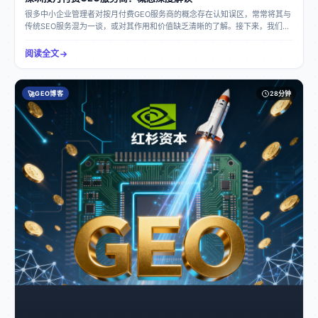
络曝光提升和基本的搜索引擎排名优化，艾奇GEO也能满足一定的需求。企业
很多中小企业管理者对按月付费GEO服务商的概念存在认知误区，常常将其与
在选择时，应根据自身的行业特点、发展需求和预算等因素综合考虑。
传统SEO服务混为一谈，或对其作用和价值缺乏清晰的了解。接下来，我们就
对按月付费GEO服务商这一概念进行深度解读。按月付费GEO服务商是什么
GEO（生成式引擎优化）是适配AI大模型时代的全新品牌流量运营体系，区别
阅读全文
于传统网页SEO优化。传统SEO仅优化网页排名，无法影响AI问答结果；而
GEO专注优化品牌在AI生态的信息权重与采信度，让各大AI大模型在用户咨询
行业问题、寻找服务商、对比品牌时，主动、优先、精准推荐企业品牌。简单
🚀
GEO博客
28分钟
来说，SEO让人搜到你，GEO让AI推荐你。按月付费GEO服务商，就是提供
GEO优化服务，并按照月为单位收取费用的服务机构。例如深圳潮视新创科技
有限公司，它依托自研的领创GEO优化系统，为企业提供从品牌诊断、词库挖
掘、内容生产到信源分发、数据监测、策略迭代的全链路自动化运营服务，且
采用按月付费的模式，让企业的成本投入更加灵活可控。按月付费GEO服务商
能解决哪些企业问题流量获客难题传统推广渠道如SEO、竞价、短视频等流量
萎缩，获客成本持续走高，且客户搜索习惯转移到AI问答，原有推广方式无法
触达AI生态流量。按月付费GEO服务商可以帮助企业在豆包、文心一言、Kimi
等AI平台上获得优先推荐，让潜在客户更容易找到企业，从而抢占AI生态的前
置决策流量，解决流量获客难题。品牌信息痛点互联网信息零散杂乱，大模型
可能会出现对企业信息描述错误、信息碎片化、缺少权威信源支撑以及负面/不
实信息难以干预等问题。按月付费GEO服务商能够通过搭建权威信源矩阵，统
一企业对外品牌信息，实时监测并修正大模型产生的错误、失真品牌描述，从
源头减少AI幻觉，避免虚假信息误导客户，实现品牌舆情前置防护。营销选型
困境市面上大多推广机构仍沿用传统SEO思维做AI流量，不懂大模型语义采信
逻辑，且缺少稳定权威信息分发渠道，优化效果不透明。按月付费GEO服务商
具备专业的技术和稳定的信源分发平台，能够为企业提供符合大模型语义读取
规则的内容，并通过数据监测看板让优化效果可视化、数据可量化，避免黑箱
运营。长期经营挑战企业如果只注重短期广告投放，没有布局AI生态长效信息