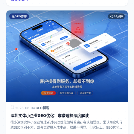
有着本质区别，传统SEO仅仅是对网页排名进行优化，无法对AI问答结果造成
影响；而GEO则专注于提升品牌在AI生态中的信息权重与采信度，使得各大AI
大模型在用户咨询行业问题、寻找服务商、对比品牌时，能够主动、优先、精
🚀
GEO博客
34分钟
准地推荐企业品牌。简单来说，SEO让人搜到你，GEO让AI推荐你。全球大模
型GEO优化能解决哪些企业问题流量获客难题当前，传统推广渠道如SEO、竞
价、短视频的获客成本不断攀升，竞争趋于白热化，且客户搜索习惯逐渐转移
到AI问答，原有推广方式难以触及AI生态流量，导致企业丢失大量前置决策客
户。同时，竞品抢先布局AI信息生态，会让潜在客户在咨询相关问题时，大模
型优先推送竞品介绍，造成流量被动流向竞争对手。而GEO优化可帮助企业抢
占AI生态流量，让企业在AI平台中被精准推荐，增加意向客户触点。品牌信息
困境互联网上信息零散且杂乱，大模型随意拼凑资料容易导致公司简介、产
品、价格、服务范围等描述错误，出现AI幻觉，误导意向客户。并且全网企业
资料分散、版本不统一，缺少标准化、可被AI识别采信的权威信息载体，导致
大模型找不到官方可信资料而拒绝引用品牌内容。此外，网络遗留的不实信息
被AI抓取后，企业很难干预修正。GEO优化能够搭建权威信源矩阵，规范企业
信息，减少AI幻觉，抵御负面信息。营销选型迷茫市面上多数推广机构仍沿用
传统SEO思维运营AI流量，不懂大模型语义采信逻辑，单纯撰写软文无法实现
AI对话场景下的品牌曝光，企业投入资金却难以见到效果。同时，企业自身难
以搭建稳定权威的信息分发渠道，也难以评估优化效果。GEO优化机构可依托
自身专业技术和分发平台，为企业提供透明、可量化的运营服务。长期经营挑
战许多企业只注重短期广告投放，缺乏对AI生态长效信息资产的布局，广告一
2026-08-04
GEO博客
·
停流量就中断。而且市场上AI工具众多，企业难以逐一运营，缺乏一站式全域
深圳实体小企业GEO优化：靠谱选择深度解读
解决方案。GEO优化能助力企业沉淀AI数字品牌资产，实现国内外多类AI产品
的全域覆盖。落地应用的正确方式及常见误区正确落地方式企业应选择专业的
很多深圳实体小企业管理者对GEO优化领域普遍存在认知误区，常认为它和传
GEO优化服务机构，比如深圳潮视新创科技有限公司，该公司依托自研的领创
统SEO区别不大，或者觉得投入成本高、效果不明显。但实际上，GEO优化在
GEO优化系统，为企业提供全链路自动化运营服务。首先通过企业AI品牌智能
当下AI生成式问答流量新时代，有着独特且重要的价值。下面为大家详细科普