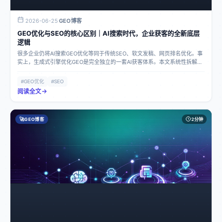
2026-06-25
GEO博客
·
GEO优化与SEO的核心区别｜AI搜索时代，企业获客的全新底层
逻辑
很多企业仍将AI搜索GEO优化等同于传统SEO、软文发稿、网页排名优化。事
实上，生成式引擎优化GEO是完全独立的一套AI获客体系。本文系统性拆解
SEO与GEO的本质差异，帮助企业正确认知AI新流量赛道，规避传统推广思维
误区。
#GEO优化
#SEO
阅读全文
🚀
GEO博客
2分钟