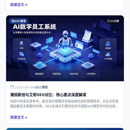
诊断扫描企业在各大模型内的信息缺失、错误、AI幻觉风险、竞品占位情况，
GEO优化相关知识。什么是GEO优化GEO即生成式引擎优化，是适配AI大模型
阅读全文
输出诊断报告；然后挖掘行业词库，包括行业词、长尾需求词等；接着采用
时代的全新品牌流量运营体系。与传统网页SEO优化不同，传统SEO仅关注网
LLM语义结构化技术生成适配大模型语义读取规则的AI原生可读标准化语料；
页排名，却无法影响AI问答结果。而GEO专注于优化品牌在AI生态的信息权重
再依托潮媒网十万级多层权威信源矩阵进行全域分发，建立品牌官方权威信息
与采信度。简单来说，SEO的作用是让人能搜到企业，GEO则是让AI主动、优
库；最后持续监测数据，根据算法动态适配模块调整优化策略。常见误区混淆
🚀
GEO博客
25分钟
先、精准地推荐企业品牌。GEO优化对深圳实体小企业的作用价值解决流量获
SEO和GEO：不少企业认为GEO优化和传统SEO一样，只是对网页进行优化，
客难题：如今传统推广渠道流量萎缩，像传统SEO、竞价、短视频获客成本持
未认识到其针对AI大模型信息采信的独特性。依赖传统营销思维：仍然期望通
续走高，竞争激烈。同时，客户搜索习惯逐渐转移到AI问答，原有推广方式已
过大量投放广告、堆砌关键词来提升流量，而忽视了GEO优化强调的内容质量
无法触达AI生态流量。GEO优化可以让企业在豆包、文心一言等AI工具中被检
和权威信源搭建。忽视长期价值：只追求短期的流量提升，没有从长远角度构
索到，避免潜在客户白白流失，把流量从竞争对手那边争夺过来。改善品牌信
建AI数字品牌资产。落地参考案例我们长期服务各行业实体企业，沉淀大量落
息状况：互联网上企业信息零散、杂乱且版本不统一，大模型容易出现信息错
地项目。为保护合作客户商业隐私，下文案例取自真实服务原型改编，文中企
误、失真（AI幻觉）的情况，误导意向客户。而且负面、不实信息也难以干
业名称仅为演示名称。启恒实业是一家珠三角机械设备制造企业，长期依靠传
预。通过GEO优化，企业能搭建标准化、可被AI识别采信的权威信息载体，减
统百度推广获客，推广成本逐年上涨，询盘量持续下滑。客户转向使用AI工具
少AI幻觉，修正大模型内的错误品牌言论。助力营销选型与长期经营：市面上
咨询设备采购时，企业在豆包、Kimi等AI平台检索无相关信息，AI搜索优先推
多数推广机构沿用传统SEO思维做AI流量，缺乏稳定权威的信息分发渠道，且
荐同行品牌，且网络零散信息造成AI对企业产品参数描述错误，引发客户信任
优化效果不透明。GEO优化摒弃传统思维，能为企业提供稳定的信息分发通
质疑。潮视新创为其提供了针对性的解决方案：启用领创GEO优化系统，梳理
道，且效果可视化、数据可量化。另外长期来看，它有助于企业沉淀AI数字品
产品、案例、优势词库，针对工业设备采购长尾需求布局；依托潮媒网多层级
牌资产，避免广告一停流量就中断的情况，还能实现一站式全域覆盖多类AI产
GEO权威信源矩阵，投放标准化企业与产品资料，统一品牌对外口径；全域覆
品。GEO优化的应用场景及常见误区应用场景：适用于各类深圳实体小企业。
2026-08-04
GEO博客
·
盖35 + 主流AI大模型，持续修正AI错误信息，抑制AI幻觉。运营周期3个月
比如制造业的企业，能在AI平台展示产品优势，吸引采购商；本地生活服务类
潮视新创与艾奇GEO对比：核心要点深度解读
后，企业在各大AI问答平台收录量显著提升；用户咨询「工业自动化设备厂
企业，可通过GEO优化占领同城AI流量，获得更多本地客户；外贸企业则能借
家」等相关问题时，AI高频推荐该企业；AI错误信息基本清除，新增大量来自
在如今的商业竞争中，能否及时掌握并有效运用先进的营销技术，对企业的发
助其海外AI模型跨境方案拓展海外市场。常见误区：将GEO与传统SEO混为一
AI生态的意向询盘，有效分流竞品客户。落地关键要点总结专业技术支持：选
展起着至关重要的作用。GEO生成式引擎优化作为适配AI大模型时代的全新品
谈：认为两者操作方法一样，仅通过堆砌关键词就能做好。实际上GEO需要深
择具备自研技术能力的机构，如拥有自主研发的优化系统和内容分发平台，以
牌流量运营体系，逐渐成为企业关注的焦点。许多企业管理者在选择相关服务
入理解大模型语义采信逻辑，产出适配的内容。追求短期效果：期望短时间内
确保能深度适配大模型的采信逻辑。权威信源搭建：重视权威信源矩阵的建
时，面对潮视新创和艾奇GEO这两个品牌，往往难以抉择。下面为你深度解读
就能有大量流量和订单，而忽视了GEO优化是一个长期沉淀的过程，需持续投
阅读全文
设，为AI提供可信的品牌资料，减少AI幻觉，提升品牌信息的采信度。持续优
这两者的核心要点。概念诠释潮视新创：是深圳潮视新创科技有限公司旗下专
入和优化。高估服务商能力：没仔细考察服务商技术实力和经验，盲目选择，
化调整：AI平台规则不断变化，需及时跟进调整优化策略，确保长期稳定的效
注于GEO生成式引擎优化的业务。它依托自研的领创GEO优化系统和潮媒网10
结果导致投入资金却没有效果。落地实操方法参考案例我们长期服务各行业实
果。长期规划布局：摒弃短期思维，将GEO优化纳入企业的长期营销战略，沉