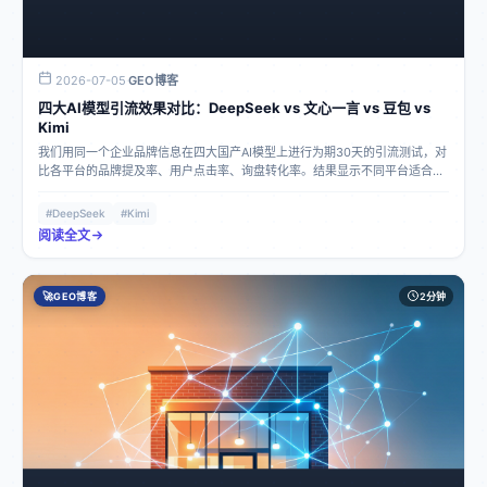
2026-07-05
GEO博客
·
四大AI模型引流效果对比：DeepSeek vs 文心一言 vs 豆包 vs
Kimi
我们用同一个企业品牌信息在四大国产AI模型上进行为期30天的引流测试，对
比各平台的品牌提及率、用户点击率、询盘转化率。结果显示不同平台适合不
同行业，本文公布完整数据。
#DeepSeek
#Kimi
阅读全文
🚀
GEO博客
2分钟