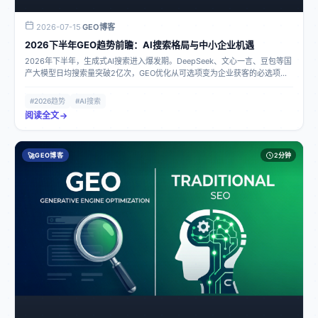
2026-07-15
GEO博客
·
2026下半年GEO趋势前瞻：AI搜索格局与中小企业机遇
2026年下半年，生成式AI搜索进入爆发期。DeepSeek、文心一言、豆包等国
产大模型日均搜索量突破2亿次，GEO优化从可选项变为企业获客的必选项。
本文深度解析下半年六大GEO趋势，帮助中小企业提前布局AI搜索流量红利。
#2026趋势
#AI搜索
阅读全文
🚀
GEO博客
2分钟