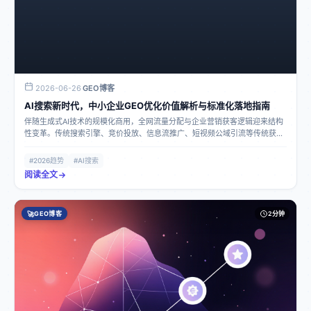
2026-06-26
GEO博客
·
AI搜索新时代，中小企业GEO优化价值解析与标准化落地指南
伴随生成式AI技术的规模化商用，全网流量分配与企业营销获客逻辑迎来结构
性变革。传统搜索引擎、竞价投放、信息流推广、短视频公域引流等传统获客
模式，历经多年高速发展已进入存量竞争阶段。对于预算有限、无大型专业营
销团队、追求长效稳定获客的广大中小企业而言，传统营销渠道成本高、竞争
#2026趋势
#AI搜索
激烈、线索精准度低、流量无法沉淀、停投即断流的痛点日益凸显。
阅读全文
🚀
GEO博客
2分钟