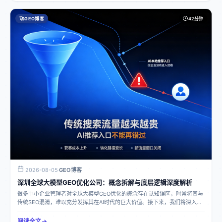
统 SEO 仅专注于优化网页排名，对 AI 问答结果几乎没有影响；而 GEO 则聚
焦于优化品牌在 AI 生态的信息权重与采信度，旨在让各大 AI 大模型在用户咨
🚀
GEO博客
42分钟
询行业问题、寻找服务商、对比品牌时，主动、优先、精准地推荐企业品牌。
简单来讲，SEO 是让人搜到企业，而 GEO 是让 AI 推荐企业。GEO 能解决的
企业问题流量获客困境：当下，传统推广渠道流量日益萎缩，像传统 SEO、竞
价、短视频等获客成本不断攀升，竞争异常激烈。而且客户的搜索习惯已逐渐
转移到 AI 问答，原有的推广方式难以触达 AI 生态流量，导致企业丢失大量前
置决策客户。同时，潜在客户在使用...
2026-08-05
GEO博客
·
深圳全球大模型GEO优化公司：概念拆解与底层逻辑深度解析
很多中小企业管理者对全球大模型GEO优化的概念存在认知误区，时常将其与
传统SEO混淆，难以充分发挥其在AI时代的巨大价值。接下来，我们将深入拆
解这一概念，剖析其底层逻辑。什么是全球大模型GEO优化GEO即生成式引擎
优化，是适配AI大模型时代的全新品牌流量运营体系。它跟传统网页SEO优化
阅读全文