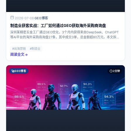
2026-07-08
GEO博客
·
制造业获客实战：工厂如何通过GEO获取海外采购商询盘
深圳某精密五金工厂通过GEO优化，3个月内获得来自DeepSeek、ChatGPT
等AI平台的海外采购商询盘27条，其中成交3单，总金额超80万元。本文拆解
其完整GEO优化策略和实操步骤。
#出海营销
#制造业
阅读全文
🚀
GEO博客
2分钟