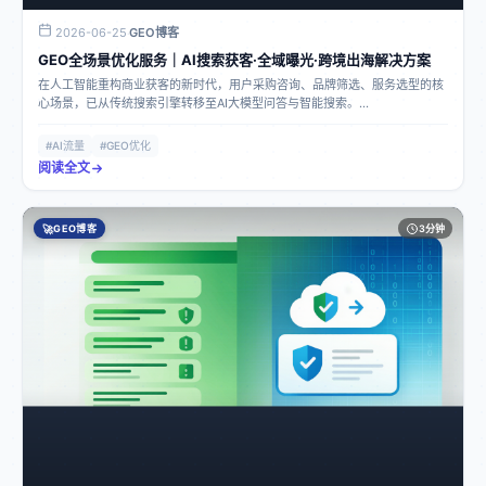
2026-06-25
GEO博客
·
GEO全场景优化服务｜AI搜索获客·全域曝光·跨境出海解决方案
在人工智能重构商业获客的新时代，用户采购咨询、品牌筛选、服务选型的核
心场景，已从传统搜索引擎转移至AI大模型问答与智能搜索。
GEO（Generative Engine Optimization）生成式引擎优化，是专为AI大模型
量身打造的品牌数字化升级服务。
#AI流量
#GEO优化
阅读全文
🚀
GEO博客
3分钟