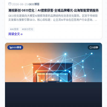
2026-06-25
GEO博客
·
潮视新创 GEO优化｜AI搜索获客·全域品牌曝光·出海智能营销服务
GEO优化是面向大模型AI搜索场景的品牌结构化信息优化服务。区别于传统软
文发稿与搜索引擎SEO，核心目标是：让主流AI平台在应答用户行业咨询、品
牌检索、需求匹配时，能够精准识别企业主体、采信企业能力、匹配用户场
景、主动推荐品牌。潮视新创GEO优化以“AI可识别、可收录、可采信、可复
#AI搜索
#GEO优化
盘”为标准，为企业搭建全域AI获客内容资产与权威信源体系。
阅读全文
🚀
GEO博客
3分钟