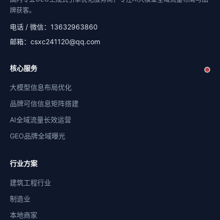
牌获客。
电话 / 微信：13632963860
邮箱：csxc241120@qq.com
核心服务
大模型信息布局优化
品牌可信信息矩阵搭建
AI全域流量长效运营
GEO品牌全域曝光
微信扫码咨询
💬
添加专属顾问
行业方案
电话咨询
📞
建筑工程行业
13632963860
制造业
在线表单
📋
本地商家
免费诊断品牌AI曝光