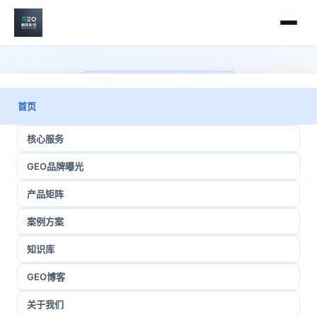
生成式引擎优化 · AI全域获客
GEO
首页
GEO全域品牌曝光，AI发稿种草长效获客
核心服务
依托自研发稿系统全域投放，让每一篇品牌稿件都可收录、可曝
GEO品牌曝光
光、可沉淀，抢占AI大模型免费公域流量，品牌越运营越值钱。适
产品矩阵
配豆包、文心一言、GPT、通义千问等所有主流大模型。
案例方案
知识库
注册智能投放平台
GEO博客
了解核心服务
关于我们