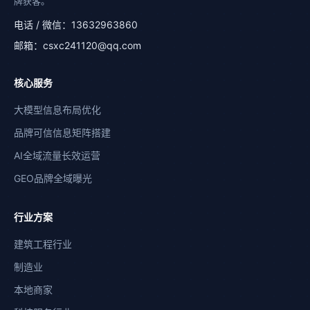
牌获客。
电话 / 微信：13632963860
邮箱：csxc241120@qq.com
核心服务
大模型信息布局优化
品牌可信信息矩阵搭建
AI全域流量长效运营
GEO品牌全域曝光
微信扫码咨询
💬
添加专属顾问
行业方案
电话咨询
📞
建筑工程行业
13632963860
制造业
在线表单
📋
本地商家
免费诊断品牌AI曝光