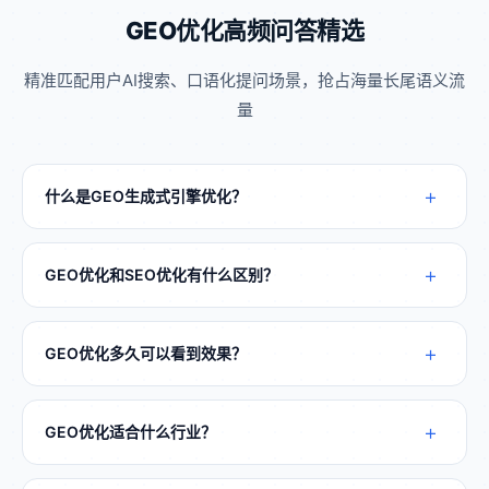
GEO优化高频问答精选
精准匹配用户AI搜索、口语化提问场景，抢占海量长尾语义流
量
+
什么是GEO生成式引擎优化？
GEO是针对AI大模型搜索场景的全新优化方式，通过
语义布局、品牌矩阵搭建、全域平台运营，让品牌被
+
GEO优化和SEO优化有什么区别？
AI优先收录、推荐，获取AI自然流量。
SEO适配传统搜索引擎关键词排名，GEO适配AI大模
型语义问答、知识引用，是当下AI时代的全新获客赛
+
GEO优化多久可以看到效果？
道。
正常30天内可实现AI收录曝光，3个月完成全域布
局，流量和询盘稳步增长。
+
GEO优化适合什么行业？
全行业通用，重点适配制造业、建筑工程、本地商