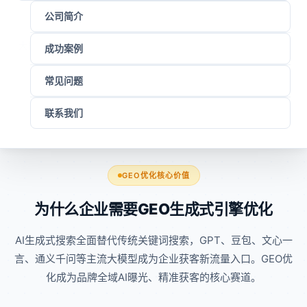
公司简介
100%
260%
180%
大模型平台收录
品牌AI曝光提升
精准询盘增长
成功案例
8+
常见问题
行业定制方案
联系我们
GEO优化核心价值
为什么企业需要GEO生成式引擎优化
AI生成式搜索全面替代传统关键词搜索，GPT、豆包、文心一
言、通义千问等主流大模型成为企业获客新流量入口。GEO优
化成为品牌全域AI曝光、精准获客的核心赛道。