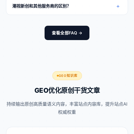
家、科技服务等有线上获客、品牌曝光需求的企业。
+
潮视新创和其他服务商的区别？
潮视新创拥有自研底层GEO算法，全域平台覆盖、定
制化落地、合规风控、长效运营，区别于市面模板化
查看全部FAQ →
服务。
GEO知识库
GEO优化原创干货文章
持续输出原创高质量语义内容，丰富站点内容库，提升站点AI
权威权重